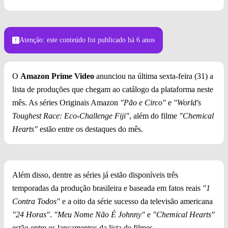
Atenção: este conteúdo foi publicado
há 6 anos
O
Amazon Prime Video
anunciou na última sexta-feira (31) a
lista de produções que chegam ao catálogo da plataforma neste
mês. As séries Originais Amazon
"Pão e Circo"
e
"World's
Toughest Race: Eco-Challenge Fiji"
, além do filme
"Chemical
Hearts"
estão entre os destaques do mês.
Além disso, dentre as séries já estão disponíveis três
temporadas da produção brasileira e baseada em fatos reais
"1
Contra Todos"
e a oito da série sucesso da televisão americana
"24 Horas"
.
"Meu Nome Não É Johnny"
e
"Chemical Hearts"
estão entre os lançamentos da lista de filmes.