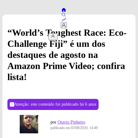
“World’s Toughest Race: Eco-
Challenge Fiji” é um dos
destaques de agosto na
Amazon Prime Video; confira
lista!
Atenção: este conteúdo foi publicado
há 6 anos
por
Otavio Pinheiro
publicado em
03/08/2020, 14:49