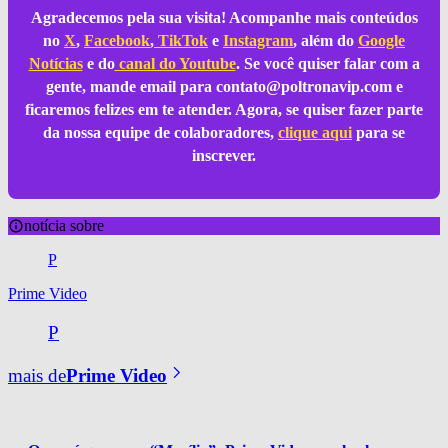
Agradecemos pela sua visita! Acompanhe mais conteúdos
no
X
,
Facebook
,
TikTok
e
Instagram
, além do
Google
Notícias
e do
canal do Youtube
. Se você quiser falar com a
gente, mande email para
contato@poltronavip.com
e
ficaremos felizes em te atender. Agora, se quiser fazer parte
da nossa equipe de colaboradores,
clique aqui
para se
inscrever.
notícia sobre
P
Prime Video
P
mais de
Prime Video