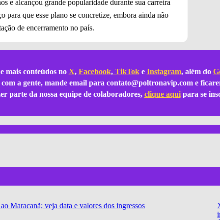
nos e alcançou grande popularidade durante sua carreira
ço para que esse plano se concretize, embora ainda não
tação de encerramento no país.
e mais conteúdos no
X
,
Facebook
,
TikTok
e
Instagram
, além do
Go
ar com a gente, mande email para
contato@poltronavip.com
e ficare
azer parte da nossa equipe de colaboradores,
clique aqui
para se ins
 Maracanã; veja data e valores dos ingressos