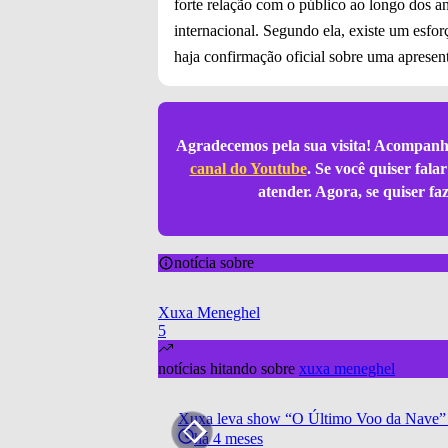
forte relação com o público ao longo dos a
internacional. Segundo ela, existe um esfor
haja confirmação oficial sobre uma apresen
Agradecemos pela sua visita! Acompanh
canal do Youtube
. Se você quiser fal
atender. Agora, se quiser f
notícia sobre
Xuxa Meneghel
5
notícias hitando sobre
xuxa meneghel
Xuxa leva show “O Último Voo da Nave” ao
há 4 meses