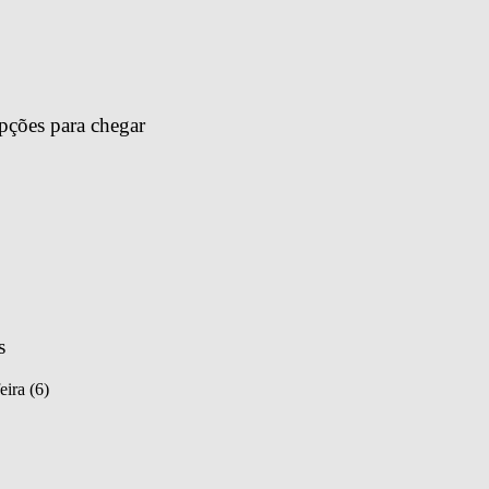
pções para chegar 
s
eira (6)