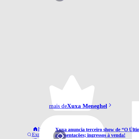
mais de
Xuxa Meneghel
Início
Xuxa anuncia terceiro show de “O Últi
Explorar
apresentações; ingressos à venda!