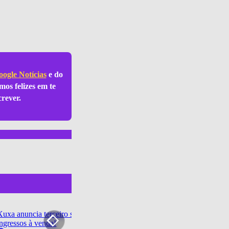
ogle Notícias
e do
mos felizes em te
crever.
Xuxa anuncia terceiro show de “O Último Voo da Nave” em São Paulo a
ingressos à venda!