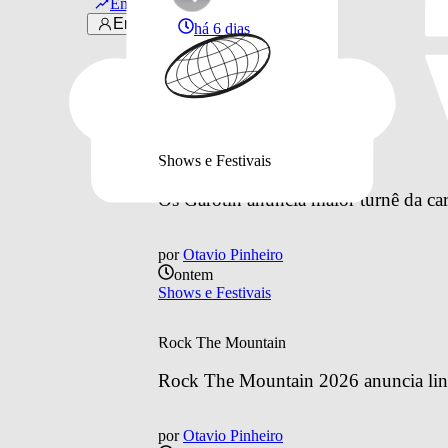
Em alta
Entrar
há 6 dias
Últimas notícias
Shows e Festivais
Os Garotin anuncia maior turnê da car
por
Otavio Pinheiro
ontem
Shows e Festivais
Rock The Mountain
Rock The Mountain 2026 anuncia line
por
Otavio Pinheiro