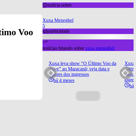
notícia sobre
Xuxa Meneghel
5
ltimo Voo
publicidade
notícias hitando sobre
xuxa meneghel
Xuxa leva show “O Último Voo da
Xuxa 
Nave” ao Maracanã; veja data e
Últim
valores dos ingressos
após 
ingre
há 4 meses
há 