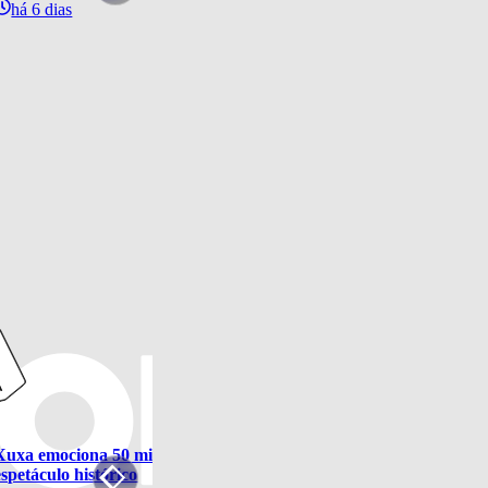
há 6 dias
Xuxa emociona 50 mil pessoas na estreia de “O Último Voo da Nave
espetáculo histórico