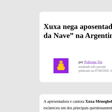
Xuxa nega aposentado
da Nave” na Argenti
por
Poltrona Vip
atualizado
mês passado
publicado em
07/06/2026, 1
A apresentadora e cantora
Xuxa Meneghel
esclareceu um dos principais questionament