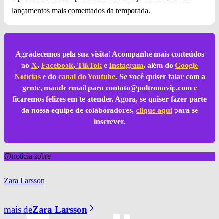
lançamentos mais comentados da temporada.
Agradecemos pela sua visita! Acompanhe mais conteúdos
no
X
,
Facebook
,
TikTok
e
Instagram
, além do
Google
Notícias
e do
canal do Youtube
. Se você quiser falar com a
gente, mande email para
contato@poltronavip.com
e
ficaremos felizes em te atender. Agora, se quiser fazer parte
da nossa equipe de colaboradores,
clique aqui
para se
inscrever.
notícia sobre
Zara Larsson
mais de
Zara Larsson