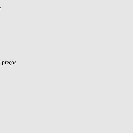
r
 preços