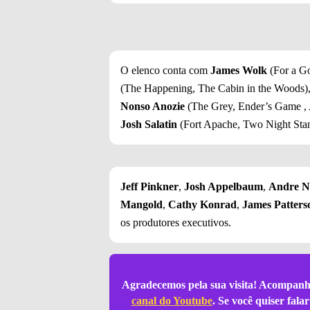
O elenco conta com
James Wolk
(For a Go
(The Happening, The Cabin in the Woods)
Nonso Anozie
(The Grey, Ender’s Game , 
Josh Salatin
(Fort Apache, Two Night Sta
Jeff Pinkner
,
Josh Appelbaum
,
Andre N
Mangold
,
Cathy Konrad
,
James Patters
os produtores executivos.
Agradecemos pela sua visita! Acompanh
canal do Youtube
. Se você quiser fal