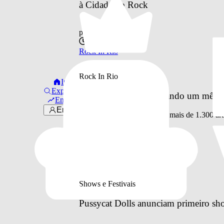
à Cidade do Rock
por
Otavio Pinheiro
há 12 horas
Rock In Rio
Rock In Rio
Início
Explorar
Rock in Rio 2026: faltando um mês, C
Em alta
Entrar
Festival recebe 190 shows e mais de 1.300 art
por
Otavio Pinheiro
há 18 horas
Rock In Rio
Shows e Festivais
Pussycat Dolls anunciam primeiro sh