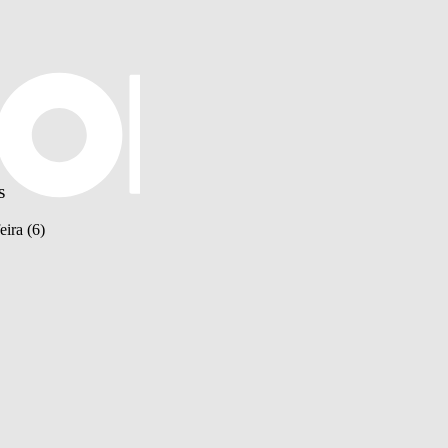
s
eira (6)