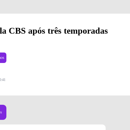
ela CBS após três temporadas
nos
0:41
os