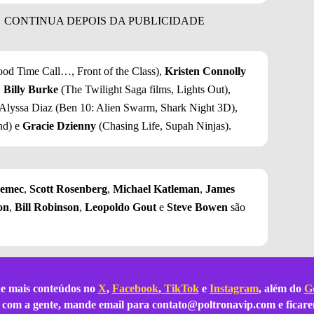
od Time Call…, Front of the Class),
Kristen Connolly
,
Billy Burke
(The Twilight Saga films, Lights Out),
Alyssa Diaz (Ben 10: Alien Swarm, Shark Night 3D),
nd) e
Gracie Dzienny
(Chasing Life, Supah Ninjas).
emec
,
Scott Rosenberg
,
Michael Katleman
,
James
on
,
Bill Robinson
,
Leopoldo Gout
e
Steve Bowen
são
e mais conteúdos no
X
,
Facebook
,
TikTok
e
Instagram
, além do
Go
ar com a gente, mande email para
contato@poltronavip.com
e ficare