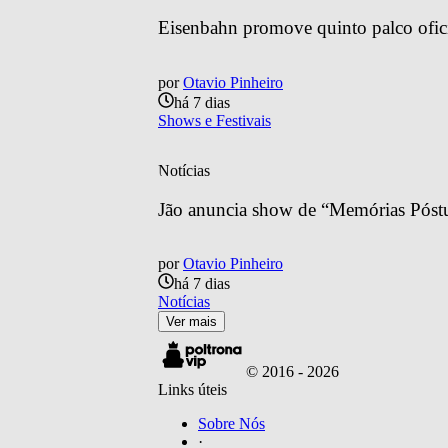
Eisenbahn promove quinto palco ofic
por
Otavio Pinheiro
há 7 dias
Shows e Festivais
Notícias
Jão anuncia show de “Memórias Póstu
por
Otavio Pinheiro
há 7 dias
Notícias
Ver mais
© 2016 -
2026
Links úteis
Sobre Nós
·