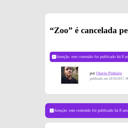
“Zoo” é cancelada p
Atenção: este conteúdo foi publicado
há 8 a
por
Otavio Pinheiro
publicado em
24/10/2017, 0
Atenção: este conteúdo foi publicado
há 8 an