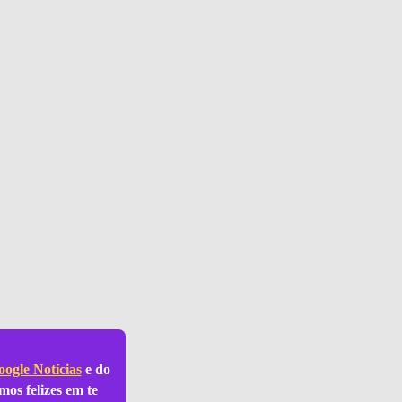
ogle Notícias
e do
mos felizes em te