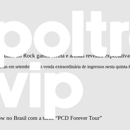
idade do Rock ganha forma e artistas revelam expectativa
istas em setembro, com venda extraordinária de ingressos nesta quinta-f
ow no Brasil com a turnê “PCD Forever Tour”