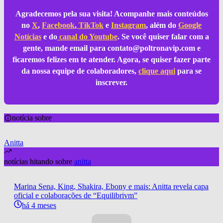
Agradecemos pela sua visita! Acompanhe mais conteúdos
no
X
,
Facebook
,
TikTok
e
Instagram
, além do
Google
Notícias
e do
canal do Youtube
. Se você quiser falar com a
gente, mande email para
contato@poltronavip.com
e
ficaremos felizes em te atender. Agora, se quiser fazer parte
da nossa equipe de colaboradores,
clique aqui
para se
inscrever.
notícia sobre
Anitta
notícias hitando sobre
anitta
Marina Sena, King, Shakira, Ebony e mais: Anitta revela capa
oficial e colaborações de “Equilibrivm”
há 4 meses