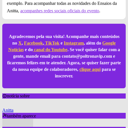
exemplo. Para acompanhar todas as novidades do Ensaios da
Anitta,
acompanhes redes sociais oficiais do evento
.
Agradecemos pela sua visita! Acompanhe mais conteúdos
no
X
,
Facebook
,
TikTok
e
Instagram
, além do
Google
Notícias
e do
canal do Youtube
. Se você quiser falar com a
gente, mande email para
contato@poltronavip.com
e
ficaremos felizes em te atender. Agora, se quiser fazer parte
da nossa equipe de colaboradores,
clique aqui
para se
inscrever.
notícia sobre
Anitta
também aparece