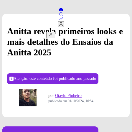
Anitta revela primeiros looks e
mais detalhes do Ensaios da
Anitta 2025
Atenção: este conteúdo foi publicado
ano passado
por
Otavio Pinheiro
publicado em
01/10/2024, 16:54
Foto: Divulgação