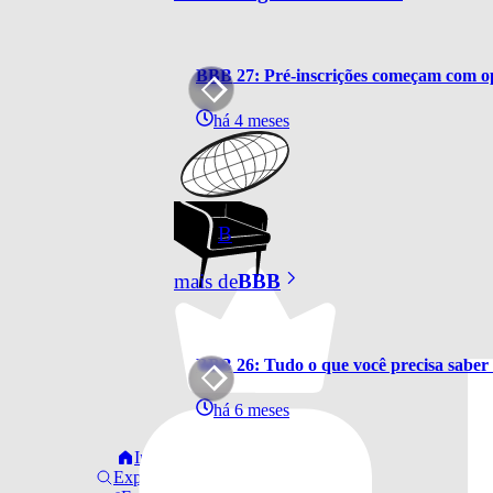
BBB 27: Pré-inscrições começam com o
há 4 meses
B
mais de
BBB
BBB 26: Tudo o que você precisa saber 
há 6 meses
Início
Explorar