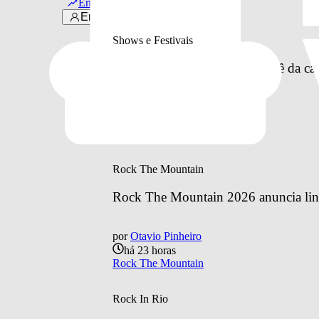
Em alta
Últimas notícias
Entrar
Shows e Festivais
Os Garotin anuncia maior turnê da car
por
Otavio Pinheiro
há 15 horas
Shows e Festivais
Rock The Mountain
Rock The Mountain 2026 anuncia line
por
Otavio Pinheiro
há 23 horas
Rock The Mountain
Rock In Rio