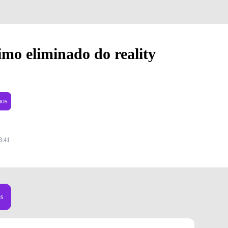
imo eliminado do reality
nos
3:41
os