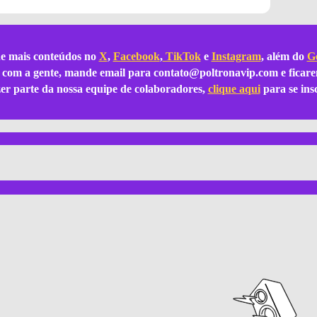
e mais conteúdos no
X
,
Facebook
,
TikTok
e
Instagram
, além do
Go
ar com a gente, mande email para
contato@poltronavip.com
e ficare
azer parte da nossa equipe de colaboradores,
clique aqui
para se ins