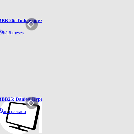
BBB 26: Tudo o que você precisa saber sobre a edição que dá o con
há 6 meses
BBB25: Daniele Hypólito chora e desabafa com brothers: “Parece 
ano passado