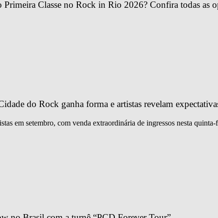
Primeira Classe no Rock in Rio 2026? Confira todas as o
idade do Rock ganha forma e artistas revelam expectativa
istas em setembro, com venda extraordinária de ingressos nesta quinta-f
ow no Brasil com a turnê “PCD Forever Tour”