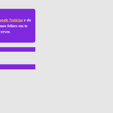
ogle Notícias
e do
mos felizes em te
crever.