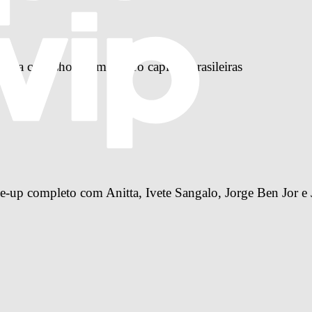
reira com shows em quatro capitais brasileiras
-up completo com Anitta, Ivete Sangalo, Jorge Ben Jor e 