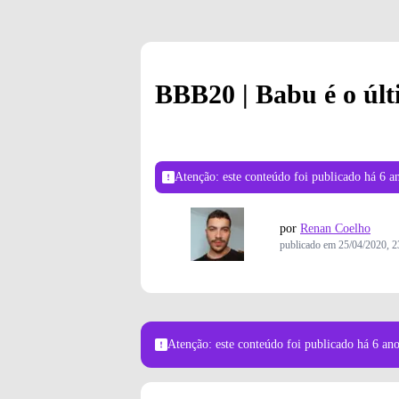
BBB20 | Babu é o últ
Atenção: este conteúdo foi publicado
há 6 a
por
Renan Coelho
publicado em
25/04/2020, 2
Atenção: este conteúdo foi publicado
há 6 an