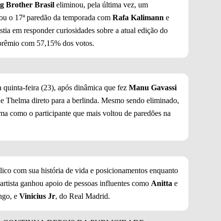
g Brother Brasil
eliminou, pela última vez, um
ou o 17ª paredão da temporada com
Rafa Kalimann
e
stia em responder curiosidades sobre a atual edição do
e prêmio com 57,15% dos votos.
 quinta-feira (23), após dinâmica que fez
Manu Gavassi
 e Thelma direto para a berlinda. Mesmo sendo eliminado,
ama como o participante que mais voltou de paredões na
ico com sua história de vida e posicionamentos enquanto
artista ganhou apoio de pessoas influentes como
Anitta
e
ngo, e
Vinicius Jr
, do Real Madrid.