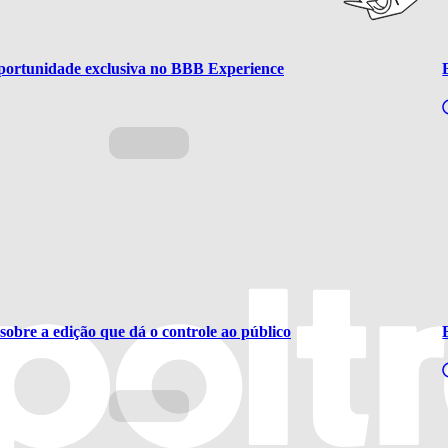
portunidade exclusiva no BBB Experience
sobre a edição que dá o controle ao público