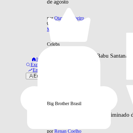
de agosto
por
Otavio Pinheiro
há 6 anos
Música
Celebs
“Quintal do Paizão” | Babu Santana 
Início
Explorar
Em alta
por
Otavio Pinheiro
Entrar
há 6 anos
Celebs
Big Brother Brasil
BBB20 | Babu é o último eliminado d
por
Renan Coelho