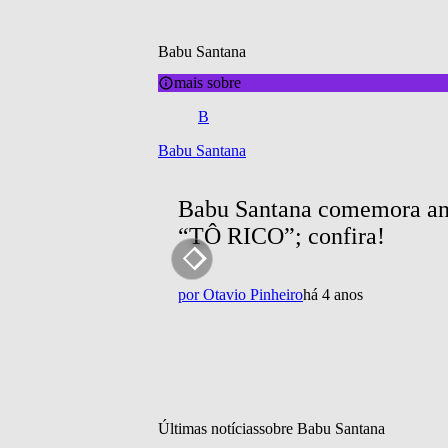
Babu Santana
mais sobre
B
Babu Santana
Babu Santana comemora aniv
“TÔ RICO”; confira!
por
Otavio Pinheiro
há 4 anos
Últimas notícias
sobre 
Babu Santana