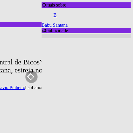
mais sobre
B
Babu Santana
publicidade
ntral de Bicos”, com Marisa Orth, Maurício M
ana, estreia no Multishow; saiba mais!
avio Pinheiro
há 4 anos