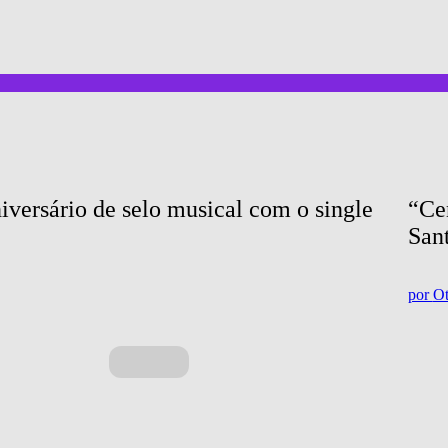
ersário de selo musical com o single 
“Ce
Sant
por
Ot