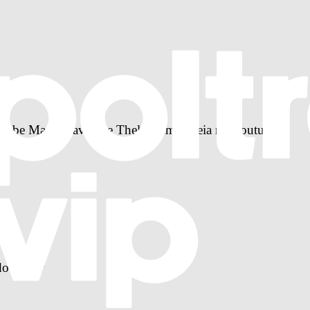
recebe Manu Gavassi e Thelma em estreia no Youtube
o reality