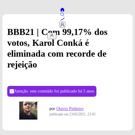
BBB21 | Com 99,17% dos
votos, Karol Conká é
eliminada com recorde de
rejeição
Atenção: este conteúdo foi publicado
há 5 anos
por
Otavio Pinheiro
publicado em
23/02/2021, 23:45