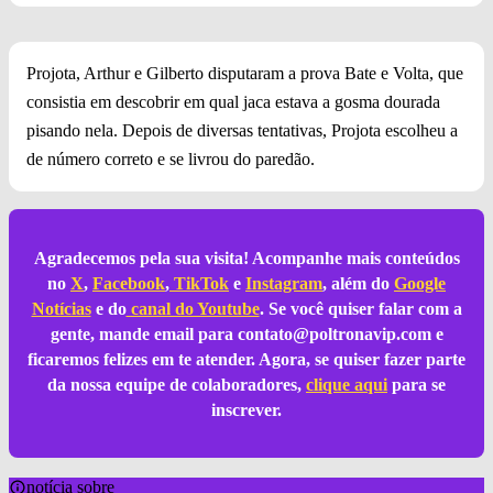
Projota, Arthur e Gilberto disputaram a prova Bate e Volta, que
consistia em descobrir em qual jaca estava a gosma dourada
pisando nela. Depois de diversas tentativas, Projota escolheu a
de número correto e se livrou do paredão.
Agradecemos pela sua visita! Acompanhe mais conteúdos
no
X
,
Facebook
,
TikTok
e
Instagram
, além do
Google
Notícias
e do
canal do Youtube
. Se você quiser falar com a
gente, mande email para
contato@poltronavip.com
e
ficaremos felizes em te atender. Agora, se quiser fazer parte
da nossa equipe de colaboradores,
clique aqui
para se
inscrever.
notícia sobre