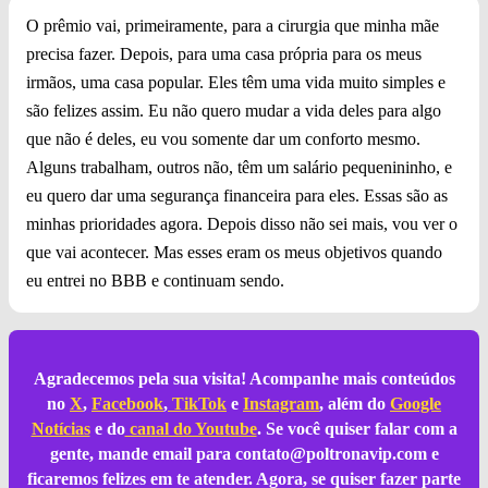
O prêmio vai, primeiramente, para a cirurgia que minha mãe
precisa fazer. Depois, para uma casa própria para os meus
irmãos, uma casa popular. Eles têm uma vida muito simples e
são felizes assim. Eu não quero mudar a vida deles para algo
que não é deles, eu vou somente dar um conforto mesmo.
Alguns trabalham, outros não, têm um salário pequenininho, e
eu quero dar uma segurança financeira para eles. Essas são as
minhas prioridades agora. Depois disso não sei mais, vou ver o
que vai acontecer. Mas esses eram os meus objetivos quando
eu entrei no BBB e continuam sendo.
Agradecemos pela sua visita! Acompanhe mais conteúdos
no
X
,
Facebook
,
TikTok
e
Instagram
, além do
Google
Notícias
e do
canal do Youtube
. Se você quiser falar com a
gente, mande email para
contato@poltronavip.com
e
ficaremos felizes em te atender. Agora, se quiser fazer parte