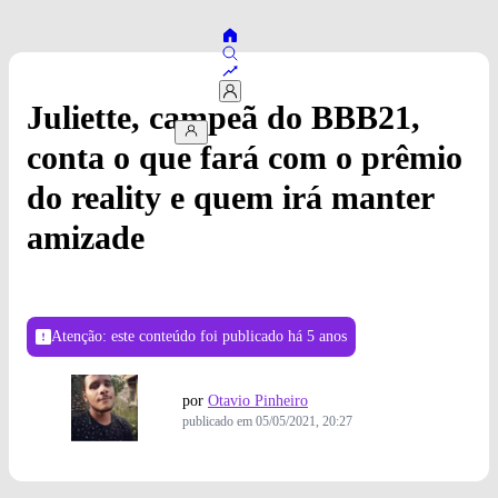
Juliette, campeã do BBB21,
conta o que fará com o prêmio
do reality e quem irá manter
amizade
Atenção: este conteúdo foi publicado
há 5 anos
por
Otavio Pinheiro
publicado em
05/05/2021, 20:27