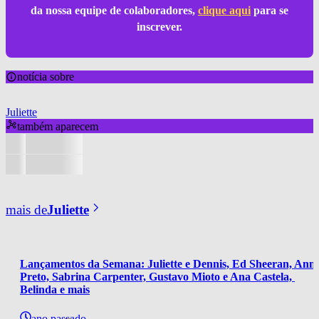
da nossa equipe de colaboradores,
clique aqui
para se
inscrever.
notícia sobre
Juliette
também aparecem
mais de
Juliette
Lançamentos da Semana: Juliette e Dennis, Ed Sheeran, Anna
Preto, Sabrina Carpenter, Gustavo Mioto e Ana Castela, 
Belinda e mais
ano passado