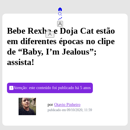
Bebe Rexha e Doja Cat estão
em diferentes épocas no clipe
de “Baby, I’m Jealous”;
assista!
Atenção: este conteúdo foi publicado
há 5 anos
por
Otavio Pinheiro
publicado em
09/10/2020, 11:59