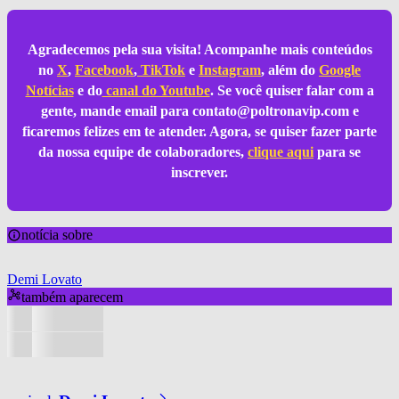
Agradecemos pela sua visita! Acompanhe mais conteúdos
no
X
,
Facebook
,
TikTok
e
Instagram
, além do
Google
Notícias
e do
canal do Youtube
. Se você quiser falar com a
gente, mande email para
contato@poltronavip.com
e
ficaremos felizes em te atender. Agora, se quiser fazer parte
da nossa equipe de colaboradores,
clique aqui
para se
inscrever.
notícia sobre
Demi Lovato
também aparecem