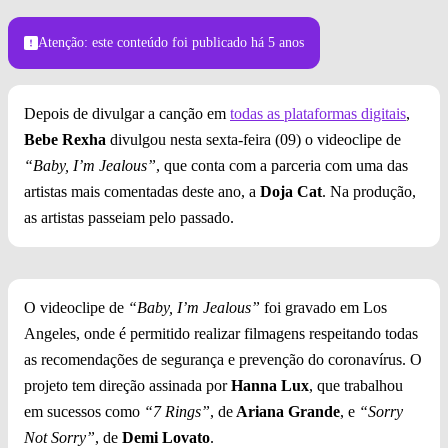
Atenção: este conteúdo foi publicado
há 5 anos
Depois de divulgar a canção em
todas as plataformas digitais
,
Bebe Rexha
divulgou nesta sexta-feira (09) o videoclipe de
“Baby, I’m Jealous”
, que conta com a parceria com uma das
artistas mais comentadas deste ano, a
Doja Cat
. Na produção,
as artistas passeiam pelo passado.
O videoclipe de
“Baby, I’m Jealous”
foi gravado em Los
Angeles, onde é permitido realizar filmagens respeitando todas
as recomendações de segurança e prevenção do coronavírus. O
projeto tem direção assinada por
Hanna Lux
, que trabalhou
em sucessos como
“7 Rings”
, de
Ariana Grande
, e
“Sorry
Not Sorry”
, de
Demi Lovato
.