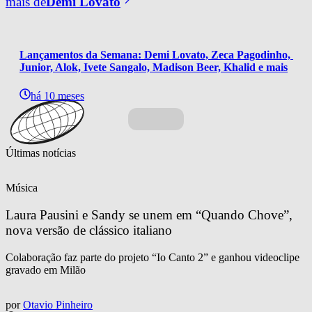
mais de
Demi Lovato
Lançamentos da Semana: Demi Lovato, Zeca Pagodinho, 
Junior, Alok, Ivete Sangalo, Madison Beer, Khalid e mais
há 10 meses
Últimas notícias
Música
Laura Pausini e Sandy se unem em “Quando Chove”, 
nova versão de clássico italiano
Colaboração faz parte do projeto “Io Canto 2” e ganhou videoclipe
gravado em Milão
por
Otavio Pinheiro