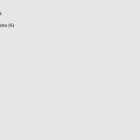
s
eira (6)