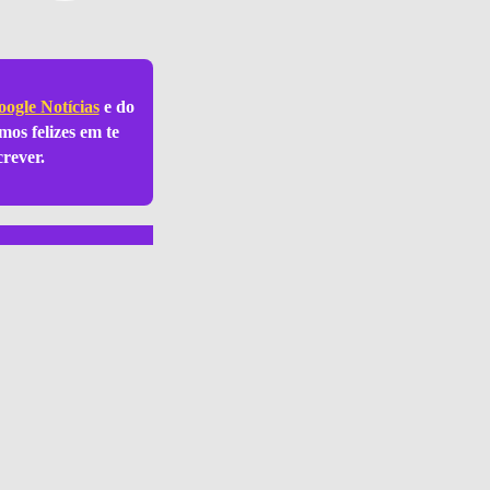
ogle Notícias
e do
mos felizes em te
crever.