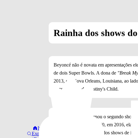
Rainha dos shows do 
Beyoncé não é novata em apresentações elet
de dois Super Bowls. A dona de
"Break My
2013, em Nova Orleans, Louisiana, ao lado
companheiras de Destiny's Child.
A apresentação se tornou o segundo show de
época. No Super Bowl 50, em 2016, ela se
Início
Clara, Califórnia, em um dos shows de inte
Explorar