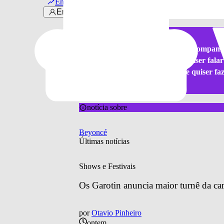
Em alta
ligados em
"Formation"
.
Entrar
Agradecemos pela sua visita! Acompanh
canal do Youtube
. Se você quiser fal
atender. Agora, se quiser f
notícia sobre
Beyoncé
Últimas notícias
Shows e Festivais
Os Garotin anuncia maior turnê da car
por
Otavio Pinheiro
ontem