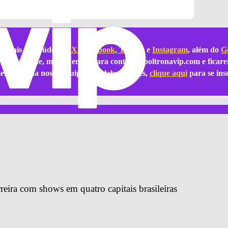
e mais conteúdos no
X
,
Facebook
,
TikTok
e
Instagram
, além do
Go
ar com a gente, mande email para
contato@poltronavip.com
e ficare
azer parte da nossa equipe de colaboradores,
clique aqui
para se ins
reira com shows em quatro capitais brasileiras