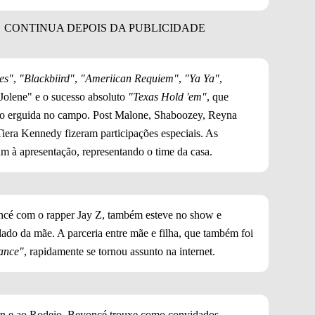
es"
,
"Blackbiird"
,
"Ameriican Requiem"
,
"Ya Ya"
,
"Jolene" e o sucesso absoluto
"Texas Hold 'em"
, que
o erguida no campo. Post Malone, Shaboozey, Reyna
Tiera Kennedy fizeram participações especiais. As
m à apresentação, representando o time da casa.
oncé com o rapper Jay Z, também esteve no show e
ado da mãe. A parceria entre mãe e filha, que também foi
ance"
, rapidamente se tornou assunto na internet.
n e ao Rodeio, Beyoncé trouxe como convidados