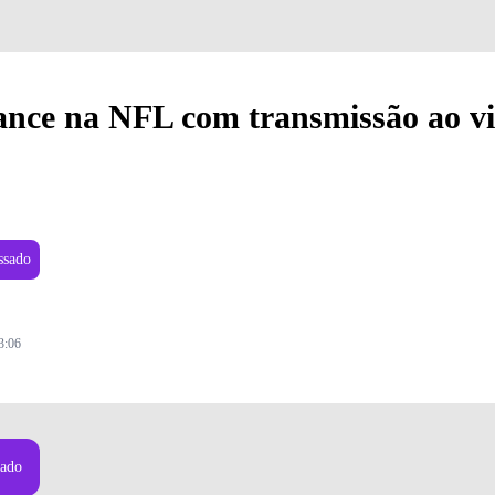
ance na NFL com transmissão ao v
ssado
3:06
sado