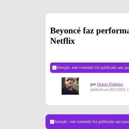
Beyoncé faz perform
Netflix
Atenção: este conteúdo foi publicado
ano pa
por
Otavio Pinheiro
publicado em
26/12/2024, 1
Atenção: este conteúdo foi publicado
ano pas