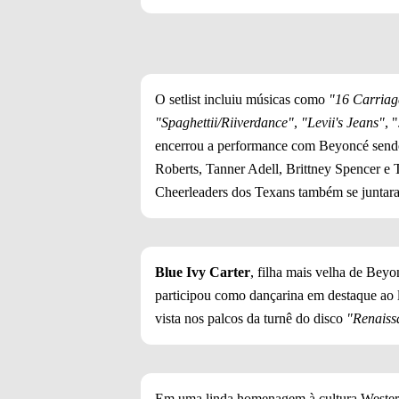
O setlist incluiu músicas como
"16 Carriag
"Spaghettii/Riiverdance"
,
"Levii's Jeans"
, 
encerrou a performance com Beyoncé send
Roberts, Tanner Adell, Brittney Spencer e 
Cheerleaders dos Texans também se juntara
Blue Ivy Carter
, filha mais velha de Bey
participou como dançarina em destaque ao l
vista nos palcos da turnê do disco
"Renaiss
Em uma linda homenagem à cultura Wester