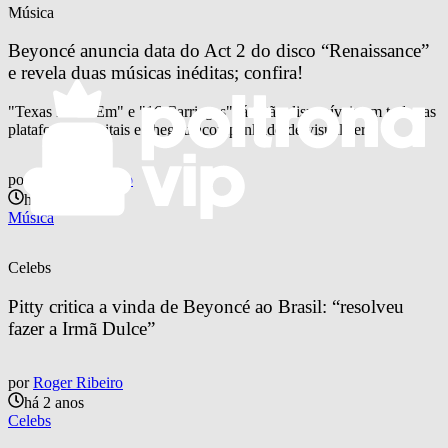
Música
Beyoncé anuncia data do Act 2 do disco “Renaissance” 
e revela duas músicas inéditas; confira!
"Texas Hold 'Em" e "16 Carriages" já estão disponíveis em todas as
plataformas digitais e chegou acompanhado de visualizer
por
Otavio Pinheiro
há 2 anos
Música
Celebs
Pitty critica a vinda de Beyoncé ao Brasil: “resolveu 
fazer a Irmã Dulce”
por
Roger Ribeiro
há 2 anos
Celebs