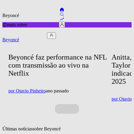
Beyoncé
mais sobre
Beyoncé
Beyoncé faz performance na NFL 
Anitta,
com transmissão ao vivo na 
Taylor 
Netflix
indica
2025
por
Otavio Pinheiro
ano passado
por
Otavio 
Últimas notícias
sobre 
Beyoncé