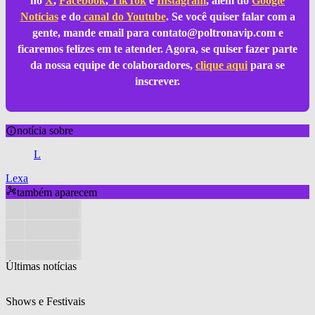
no
X
,
Facebook
,
TikTok
e
Instagram
, além do
Google
Notícias
e do
canal do Youtube
. Se você quiser falar com a
gente, mande email para
contato@poltronavip.com
e
ficaremos felizes em te atender. Agora, se quiser fazer parte
da nossa equipe de colaboradores,
clique aqui
para se
inscrever.
notícia sobre
L
Lexa
também aparecem
Últimas notícias
Shows e Festivais