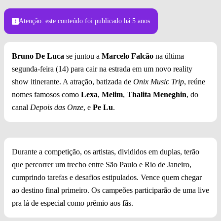
Atenção: este conteúdo foi publicado
há 5 anos
Bruno De Luca
se juntou a
Marcelo Falcão
na última
segunda-feira (14) para cair na estrada em um novo reality
show itinerante. A atração, batizada de
Onix Music Trip
, reúne
nomes famosos como
Lexa
,
Melim
,
Thalita Meneghin
, do
canal
Depois das Onze
, e
Pe Lu
.
Durante a competição, os artistas, divididos em duplas, terão
que percorrer um trecho entre São Paulo e Rio de Janeiro,
cumprindo tarefas e desafios estipulados. Vence quem chegar
ao destino final primeiro. Os campeões participarão de uma live
pra lá de especial como prêmio aos fãs.