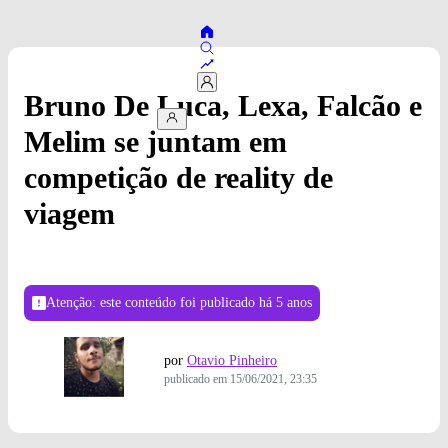
Bruno De Luca, Lexa, Falcão e
Melim se juntam em
competição de reality de
viagem
Atenção: este conteúdo foi publicado
há 5 anos
por
Otavio Pinheiro
publicado em
15/06/2021, 23:35