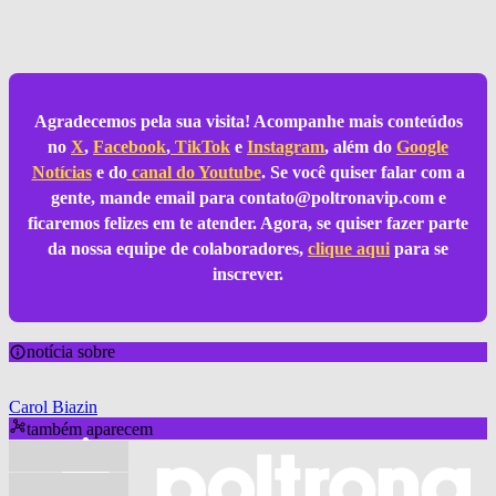
Agradecemos pela sua visita! Acompanhe mais conteúdos
no
X
,
Facebook
,
TikTok
e
Instagram
, além do
Google
Notícias
e do
canal do Youtube
. Se você quiser falar com a
gente, mande email para
contato@poltronavip.com
e
ficaremos felizes em te atender. Agora, se quiser fazer parte
da nossa equipe de colaboradores,
clique aqui
para se
inscrever.
notícia sobre
Carol Biazin
também aparecem