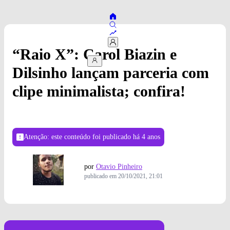
“Raio X”: Carol Biazin e
Dilsinho lançam parceria com
clipe minimalista; confira!
Atenção: este conteúdo foi publicado
há 4 anos
por
Otavio Pinheiro
publicado em
20/10/2021, 21:01