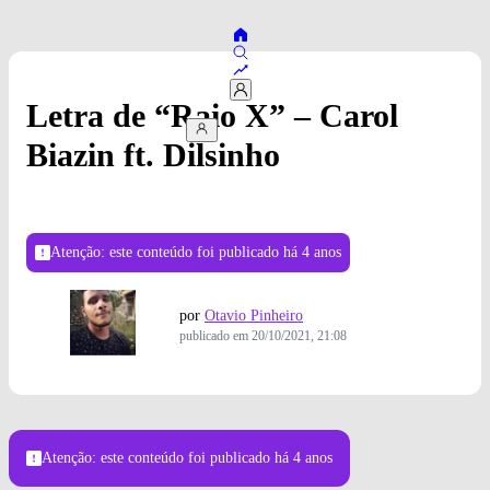
Letra de “Raio X” – Carol
Biazin ft. Dilsinho
Atenção: este conteúdo foi publicado
há 4 anos
por
Otavio Pinheiro
publicado em
20/10/2021, 21:08
Atenção: este conteúdo foi publicado
há 4 anos