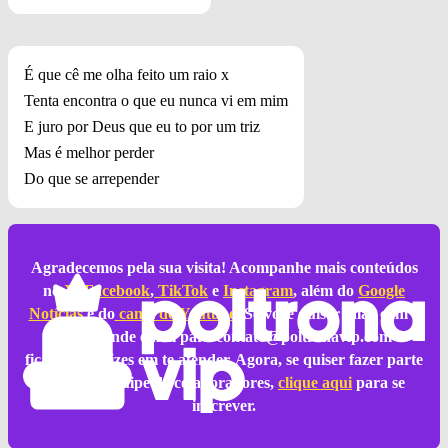
É que cê me olha feito um raio x
Tenta encontra o que eu nunca vi em mim
E juro por Deus que eu to por um triz
Mas é melhor perder
Do que se arrepender
Agradecemos pela sua visita! Acompanhe mais conteúdos
no
X
,
Facebook
,
TikTok
e
Instagram
, além do
Google
Notícias
e do
canal do Youtube
. Se você quiser falar com a
gente, mande email para
contato@poltronavip.com
e
ficaremos felizes em te atender. Agora, se quiser fazer parte
da nossa equipe de colaboradores,
clique aqui
para se
inscrever.