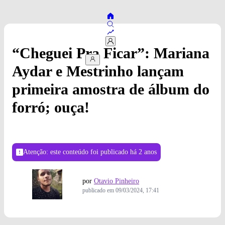
“Cheguei Pra Ficar”: Mariana
Aydar e Mestrinho lançam
primeira amostra de álbum do
forró; ouça!
Atenção: este conteúdo foi publicado
há 2 anos
por
Otavio Pinheiro
publicado em
09/03/2024, 17:41