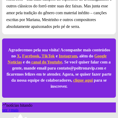
outros clássicos do forró entre suas dez faixas. Mas junta esse
amor pela tradição do gênero com material inédito – canções
escritas por Mariana, Mestrinho e outros compositores
absolutamente apaixonados pelo pé de serra.
Agradecemos pela sua visita! Acompanhe mais conteúdos
no
X
,
Facebook
,
TikTok
e
Instagram
, além do
Google
Notícias
e do
canal do Youtube
. Se você quiser falar com a
gente, mande email para
contato@poltronavip.com
e
ficaremos felizes em te atender. Agora, se quiser fazer parte
da nossa equipe de colaboradores,
clique aqui
para se
inscrever.
notícias hitando
ver
+
mais