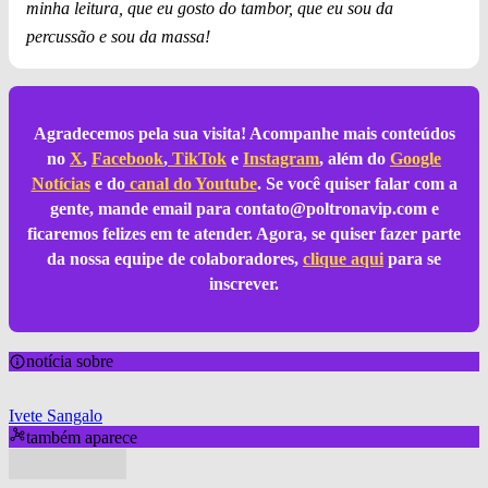
minha leitura, que eu gosto do tambor, que eu sou da
percussão e sou da massa!
Agradecemos pela sua visita! Acompanhe mais conteúdos
no
X
,
Facebook
,
TikTok
e
Instagram
, além do
Google
Notícias
e do
canal do Youtube
. Se você quiser falar com a
gente, mande email para
contato@poltronavip.com
e
ficaremos felizes em te atender. Agora, se quiser fazer parte
da nossa equipe de colaboradores,
clique aqui
para se
inscrever.
notícia sobre
Ivete Sangalo
também aparece