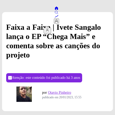
Faixa a Faixa | Ivete Sangalo
lança o EP “Chega Mais” e
comenta sobre as canções do
projeto
Atenção: este conteúdo foi publicado
há 3 anos
por
Otavio Pinheiro
publicado em
20/01/2023, 15:55