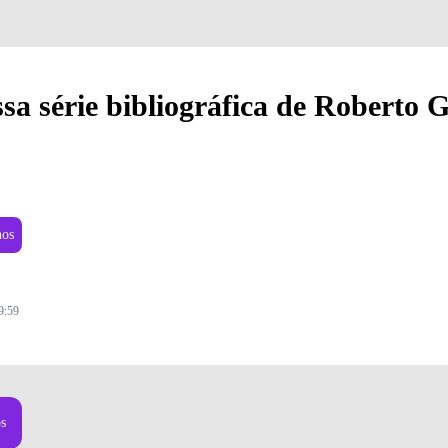
sa série bibliográfica de Roberto
nos
9:59
Foto: Divulgação
os