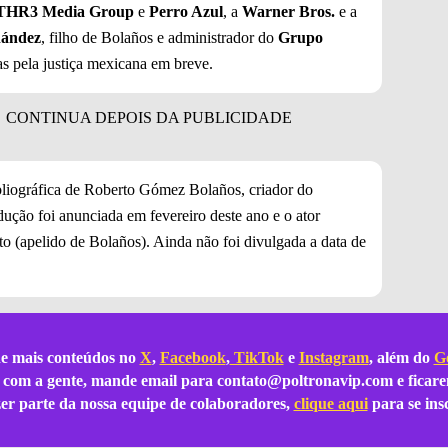
THR3 Media Group
e
Perro Azul
, a
Warner Bros.
e a
nández
, filho de Bolaños e administrador do
Grupo
s pela justiça mexicana em breve.
bliográfica de Roberto Gómez Bolaños, criador do
dução foi anunciada em fevereiro deste ano e o ator
to (apelido de Bolaños). Ainda não foi divulgada a data de
e mais conteúdos no
X
,
Facebook
,
TikTok
e
Instagram
, além do
Go
ar com a gente, mande email para
contato@poltronavip.com
e ficare
azer parte da nossa equipe de colaboradores,
clique aqui
para se ins