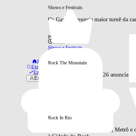
Shows e Festivais
Os Garotin anuncia maior turnê da car
por
Otavio Pinheiro
ontem
Shows e Festivais
Início
Rock The Mountain
Explorar
Em alta
Rock The Mountain 2026 anuncia line
Entrar
por
Otavio Pinheiro
anteontem
Rock The Mountain
Rock In Rio
Como vai funcionar o BRT, Metrô e o 