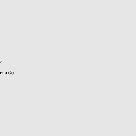
s
eira (6)