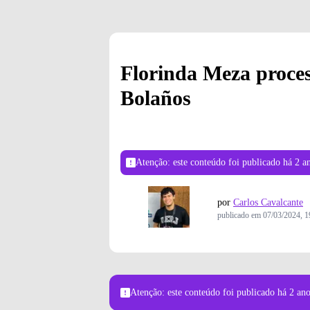
Florinda Meza proces
Bolaños
Atenção: este conteúdo foi publicado
há 2 a
por
Carlos Cavalcante
publicado em
07/03/2024, 1
Atenção: este conteúdo foi publicado
há 2 an