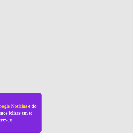
ogle Notícias
e do
mos felizes em te
crever.