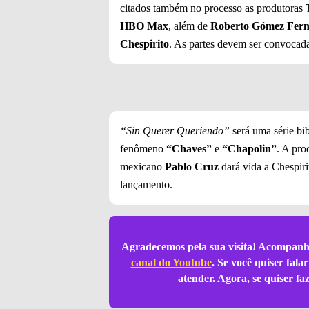
citados também no processo as produtoras
HBO Max
, além de
Roberto Gómez Fer
Chespirito
. As partes devem ser convocada
“Sin Querer Queriendo”
será uma série bi
fenômeno
“Chaves”
e
“Chapolin”
. A pro
mexicano
Pablo Cruz
dará vida a Chespiri
lançamento.
Agradecemos pela sua visita! Acompanh
canal do Youtube
. Se você quiser fal
atender. Agora, se quiser f