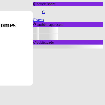
notícia sobre
C
Chaves
 Gomes
também aparecem
publicidade