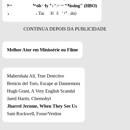
Succession, "Nobody Is Ever Missing" (HBO)
The Handmaid's Tale, "Holly" (Hulu)
Melhor Ator em Minissérie ou Filme
Mahershala Ali, True Detective
Benicio del Toro, Escape at Dannemora
Hugh Grant, A Very English Scandal
Jared Harris, Chernobyl
Jharrel Jerome, When They See Us
Sam Rockwell, Fosse/Verdon