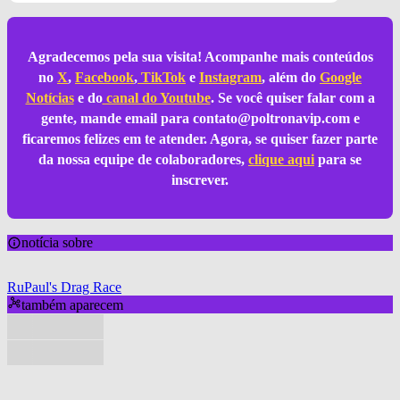
Agradecemos pela sua visita! Acompanhe mais conteúdos
no
X
,
Facebook
,
TikTok
e
Instagram
, além do
Google
Notícias
e do
canal do Youtube
. Se você quiser falar com a
gente, mande email para
contato@poltronavip.com
e
ficaremos felizes em te atender. Agora, se quiser fazer parte
da nossa equipe de colaboradores,
clique aqui
para se
inscrever.
notícia sobre
RuPaul's Drag Race
também aparecem