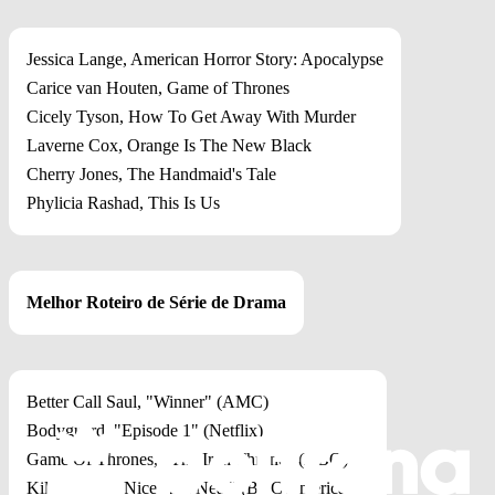
Jessica Lange, American Horror Story: Apocalypse
Carice van Houten, Game of Thrones
Cicely Tyson, How To Get Away With Murder
Laverne Cox, Orange Is The New Black
Cherry Jones, The Handmaid's Tale
Phylicia Rashad, This Is Us
Melhor Roteiro de Série de Drama
Better Call Saul, "Winner" (AMC)
Bodyguard, "Episode 1" (Netflix)
Game Of Thrones, "The Iron Throne" (HBO)
Killing Eve, "Nice And Neat" (BBC America)