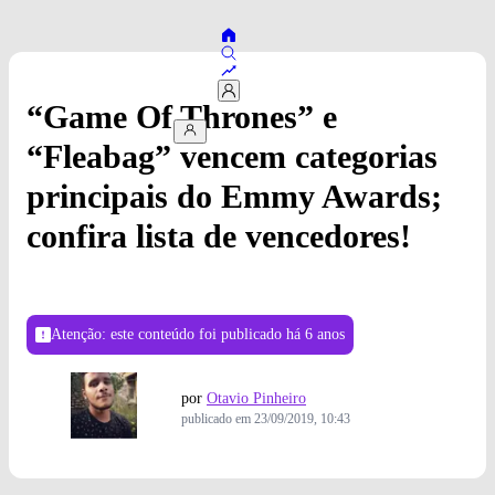
“Game Of Thrones” e
“Fleabag” vencem categorias
principais do Emmy Awards;
confira lista de vencedores!
Atenção: este conteúdo foi publicado
há 6 anos
por
Otavio Pinheiro
publicado em
23/09/2019, 10:43