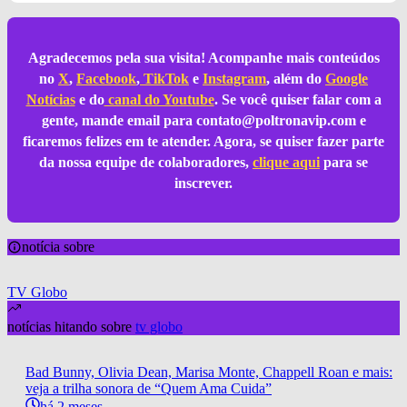
Agradecemos pela sua visita! Acompanhe mais conteúdos
no
X
,
Facebook
,
TikTok
e
Instagram
, além do
Google
Notícias
e do
canal do Youtube
. Se você quiser falar com a
gente, mande email para
contato@poltronavip.com
e
ficaremos felizes em te atender. Agora, se quiser fazer parte
da nossa equipe de colaboradores,
clique aqui
para se
inscrever.
notícia sobre
TV Globo
notícias hitando sobre
tv globo
Bad Bunny, Olivia Dean, Marisa Monte, Chappell Roan e mais:
veja a trilha sonora de “Quem Ama Cuida”
há 2 meses