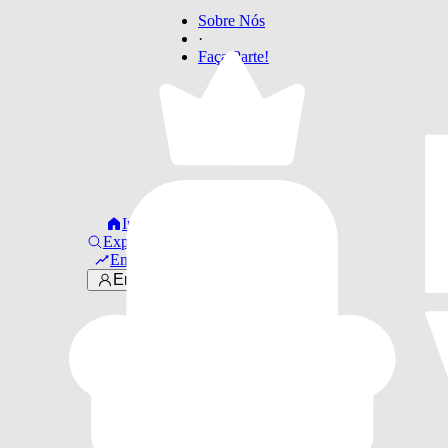
Sobre Nós
·
Faça Parte!
Início
Explorar
Em alta
Entrar