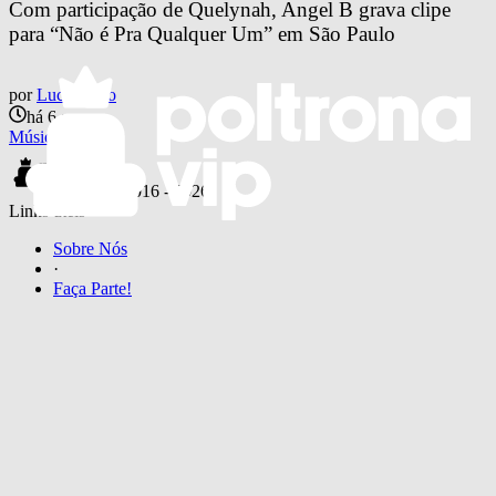
Com participação de Quelynah, Angel B grava clipe 
para “Não é Pra Qualquer Um” em São Paulo
por
Lucas Belo
há 6 anos
Música
© 2016 -
2026
Links úteis
Sobre Nós
·
Faça Parte!