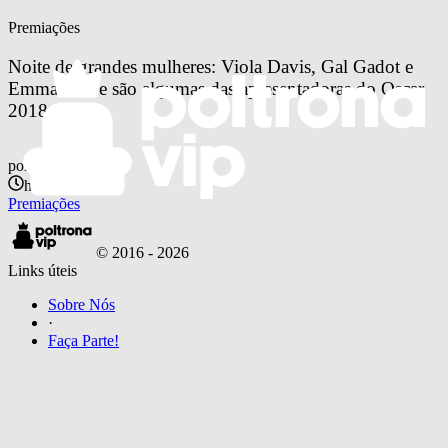
Premiações
Noite de grandes mulheres: Viola Davis, Gal Gadot e 
Emma Stone são algumas das apresentadoras do Oscar 
2018
por
Danilo Muniz
há 8 anos
Premiações
© 2016 -
2026
Links úteis
Sobre Nós
·
Faça Parte!