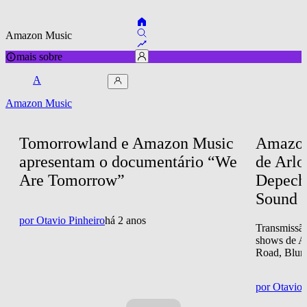
Amazon Music
mais sobre
A
Amazon Music
Tomorrowland e Amazon Music 
Amazon
apresentam o documentário “We 
de Arlo
Are Tomorrow”
Depech
Sound 
por
Otavio Pinheiro
há 2 anos
Transmissão
shows de A
Road, Blur 
por
Otavio 