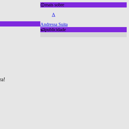
mais sobre
A
Andressa Suita
publicidade
ra!