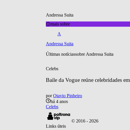
Andressa Suita
mais sobre
A
Andressa Suita
Últimas notícias
sobre 
Andressa Suita
Celebs
Baile da Vogue reúne celebridades em 
por
Otavio Pinheiro
há 4 anos
Celebs
© 2016 -
2026
Links úteis