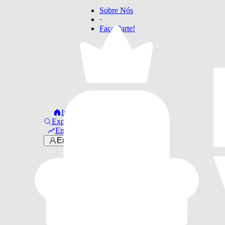
Sobre Nós
·
Faça Parte!
Início
Explorar
Em alta
Entrar