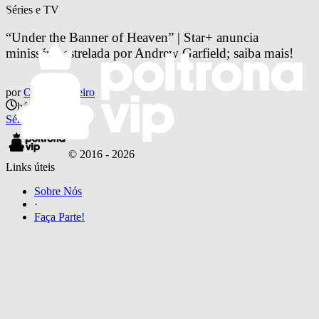
Séries e TV
“Under the Banner of Heaven” | Star+ anuncia 
minissérie estrelada por Andrew Garfield; saiba mais!
por
Otavio Pinheiro
há 4 anos
Séries e TV
© 2016 -
2026
Links úteis
Sobre Nós
·
Faça Parte!