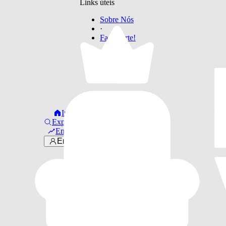
Links úteis
Sobre Nós
·
Faça Parte!
Início
Explorar
Em alta
Entrar