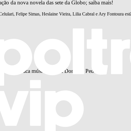
ação da nova novela das sete da Globo; saiba mais!
lulari, Felipe Simas, Heslaine Vieira, Lilia Cabral e Ary Fontoura est
a solo e emplaca música em “A Dona do Pedaço”