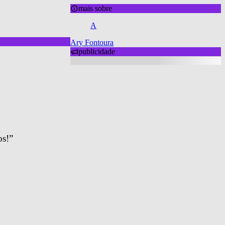
mais sobre
A
Ary Fontoura
publicidade
os!”