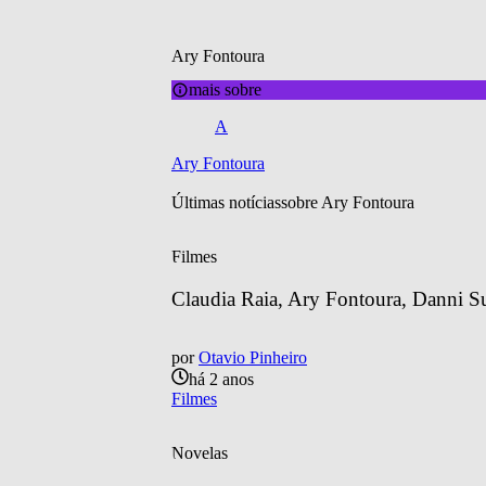
Ary Fontoura
mais sobre
A
Ary Fontoura
Últimas notícias
sobre 
Ary Fontoura
Filmes
Claudia Raia, Ary Fontoura, Danni S
por
Otavio Pinheiro
há 2 anos
Filmes
Novelas