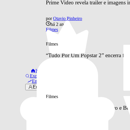
Prime Video revela trailer e imagens
por
Otavio Pinheiro
há 2 anos
Filmes
Filmes
“Tudo Por Um Popstar 2” encerra fil
Início
por
Otavio Pinheiro
Explorar
há 2 anos
Em alta
Filmes
Entrar
Filmes
Gabriella Saraivah, Laura Castro e B
por
Otavio Pinheiro
há 2 anos