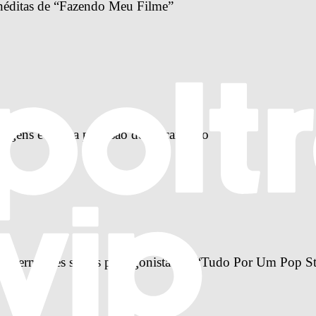
 inéditas de “Fazendo Meu Filme”
magens e ganha previsão de lançamento
ela Fernandes são as protagonistas de “Tudo Por Um Pop St