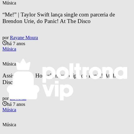
Música
“Me!” | Taylor Swift lança single com parceria de 
Brendon Urie, do Panic! At The Disco
por
Rayane Moura
há 7 anos
Música
Música
Assista “High Hopes”, novo clipe do Panic! At the 
Disco
por
LS Avlis
há 7 anos
Música
Música