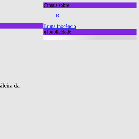
mais sobre
B
Bruna Inocêncio
publicidade
leira da 