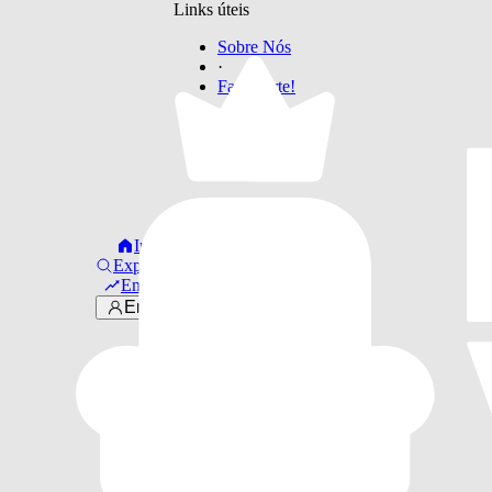
Links úteis
Sobre Nós
·
Faça Parte!
Início
Explorar
Em alta
Entrar