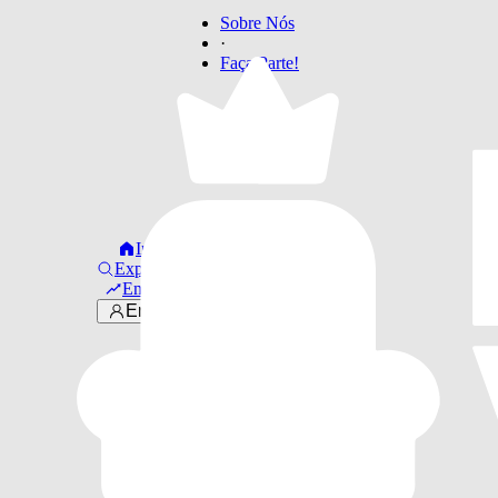
Sobre Nós
·
Faça Parte!
Início
Explorar
Em alta
Entrar