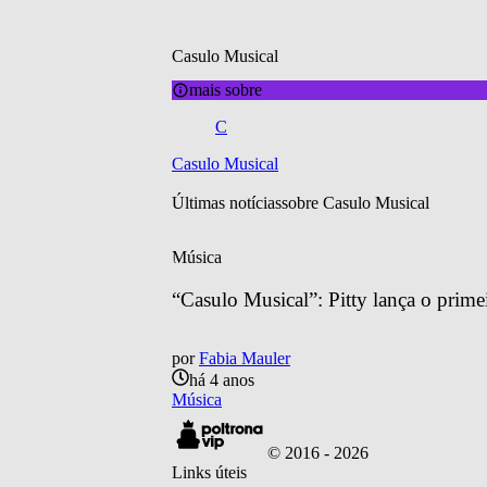
Casulo Musical
mais sobre
C
Casulo Musical
Últimas notícias
sobre 
Casulo Musical
Música
“Casulo Musical”: Pitty lança o prim
por
Fabia Mauler
há 4 anos
Música
© 2016 -
2026
Links úteis