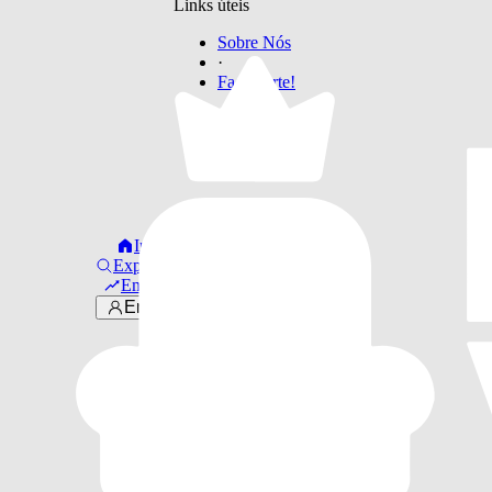
Links úteis
Sobre Nós
·
Faça Parte!
Início
Explorar
Em alta
Entrar