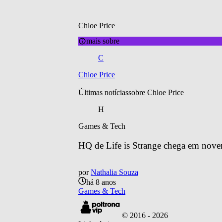
Chloe Price
mais sobre
C
Chloe Price
Últimas notícias
sobre 
Chloe Price
H
Games & Tech
HQ de Life is Strange chega em nov
por
Nathalia Souza
há 8 anos
Games & Tech
© 2016 -
2026