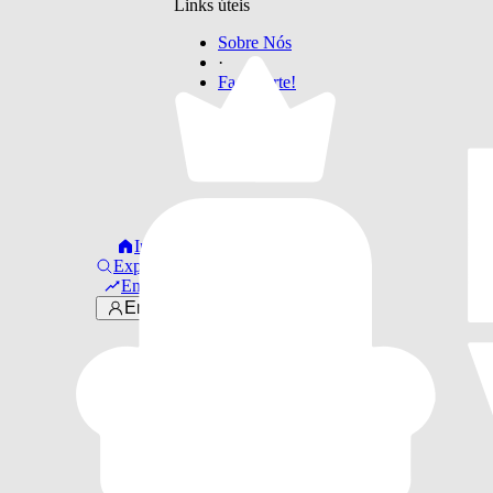
Links úteis
Sobre Nós
·
Faça Parte!
Início
Explorar
Em alta
Entrar