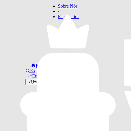
Sobre Nós
·
Faça Parte!
Início
Explorar
Em alta
Entrar