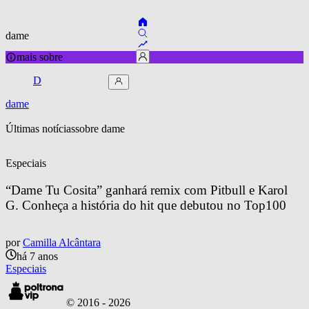
dame
mais sobre
D
dame
Últimas notícias
sobre 
dame
Especiais
“Dame Tu Cosita” ganhará remix com Pitbull e Karol 
G. Conheça a história do hit que debutou no Top100
por
Camilla Alcântara
há 7 anos
Especiais
© 2016 -
2026