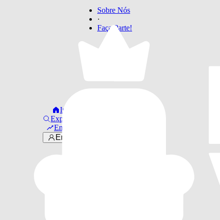
Sobre Nós
·
Faça Parte!
Início
Explorar
Em alta
Entrar