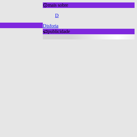
mais sobre
D
Disforia
publicidade