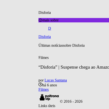
Disforia
mais sobre
D
Disforia
Últimas notícias
sobre 
Disforia
Filmes
“Disforia” | Suspense chega ao Amaz
por
Lucas Santana
há 6 anos
Filmes
© 2016 -
2026
Links úteis