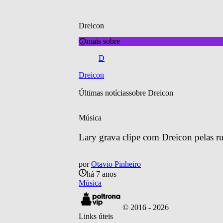
Dreicon
mais sobre
D
Dreicon
Últimas notícias
sobre 
Dreicon
Música
Lary grava clipe com Dreicon pelas r
por
Otavio Pinheiro
há 7 anos
Música
© 2016 -
2026
Links úteis