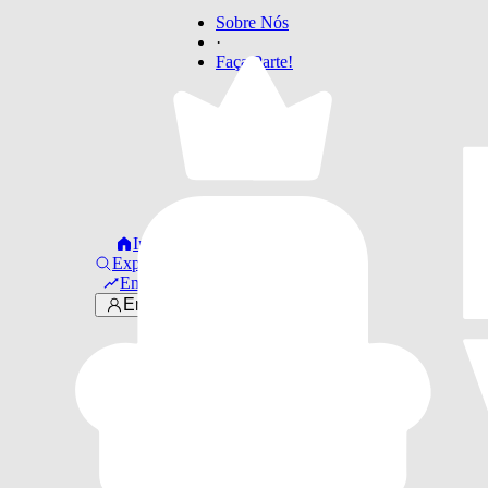
Sobre Nós
·
Faça Parte!
Início
Explorar
Em alta
Entrar