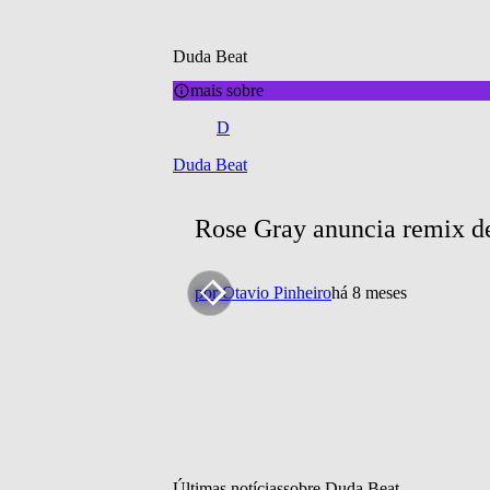
Duda Beat
mais sobre
D
Duda Beat
Rose Gray anuncia remix 
por
Otavio Pinheiro
há 8 meses
Últimas notícias
sobre 
Duda Beat