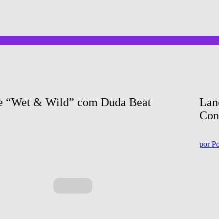
de “Wet & Wild” com Duda Beat
Lan
Con
por
Po