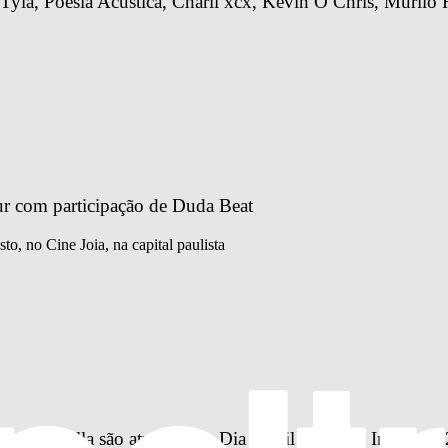
la, Poesia Acústica, Charli xcx, Kevin O Chris, Murilo H
ur com participação de Duda Beat
, no Cine Joia, na capital paulista
 e Ludmilla são atrações do Dia Brasil no Rock In Rio 202