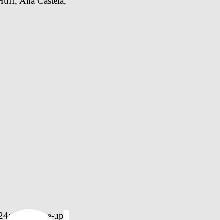
uff, Ana Castela, 
4; veja a line-up