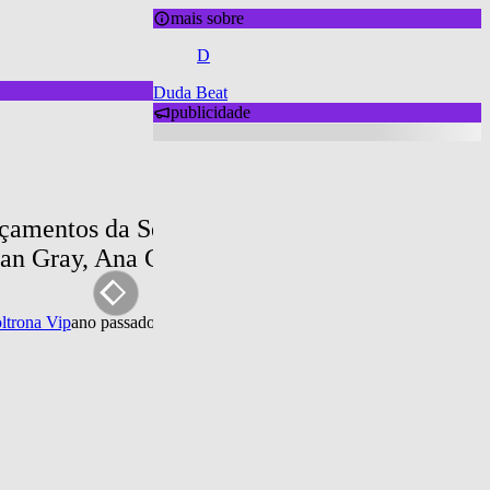
mais sobre
D
Duda Beat
publicidade
çamentos da Semana: Grag Queen, Justin Bieb
an Gray, Ana Carolina, mgk, Sigrid, FLO e ma
ltrona Vip
ano passado