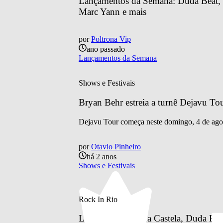
Lançamentos da Semana: Duda Beat, Ty
Marc Yann e mais
por
Poltrona Vip
ano passado
Lançamentos da Semana
Shows e Festivais
Bryan Behr estreia a turnê Dejavu To
Dejavu Tour começa neste domingo, 4 de agosto
por
Otavio Pinheiro
há 2 anos
Shows e Festivais
Rock In Rio
Luan Santana, Ana Castela, Duda Beat