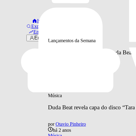
por
Otavio Pinheiro
há 2 anos
Início
Rock In Rio
Explorar
Em alta
Entrar
Lançamentos da Semana
Lançamentos da Semana: Duda Beat, Du
por
Poltrona Vip
há 2 anos
Lançamentos da Semana
Música
Duda Beat revela capa do disco “Tara e
por
Otavio Pinheiro
há 2 anos
Música