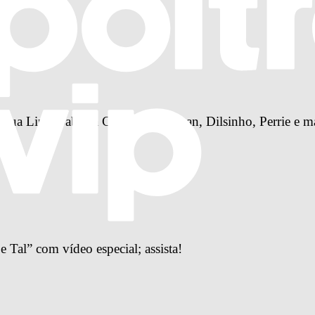
a Lipa, Sabrina Carpenter, Djavan, Dilsinho, Perrie e m
 Tal” com vídeo especial; assista!