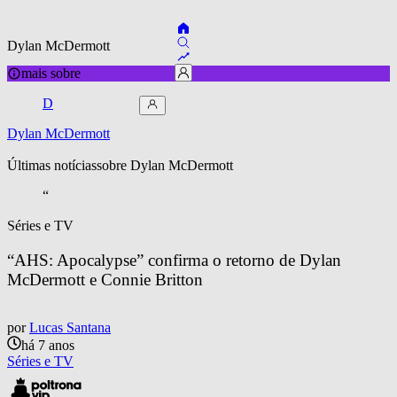
Dylan McDermott
mais sobre
D
Dylan McDermott
Últimas notícias
sobre 
Dylan McDermott
“
Séries e TV
“AHS: Apocalypse” confirma o retorno de Dylan 
McDermott e Connie Britton
por
Lucas Santana
há 7 anos
Séries e TV