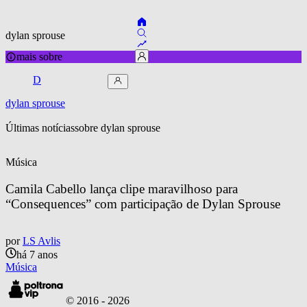
dylan sprouse
mais sobre
D
dylan sprouse
Últimas notícias
sobre 
dylan sprouse
Música
Camila Cabello lança clipe maravilhoso para 
“Consequences” com participação de Dylan Sprouse
por
LS Avlis
há 7 anos
Música
© 2016 -
2026