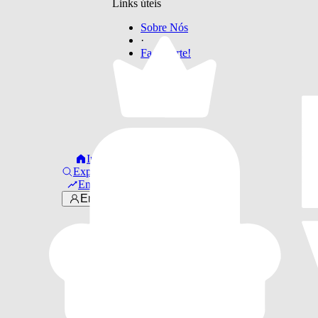
Links úteis
Sobre Nós
·
Faça Parte!
Início
Explorar
Em alta
Entrar