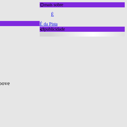
mais sobre
É
É da Pista
publicidade
roove