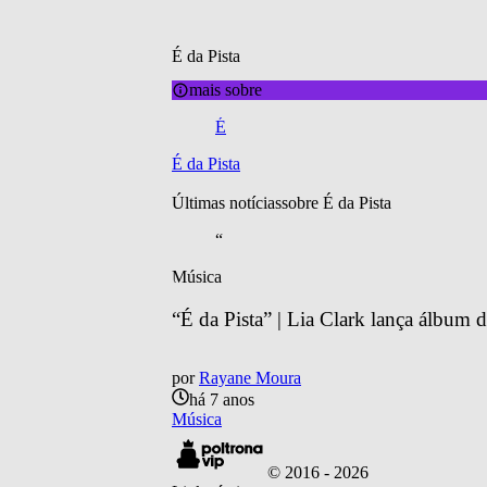
É da Pista
mais sobre
É
É da Pista
Últimas notícias
sobre 
É da Pista
“
Música
“É da Pista” | Lia Clark lança álbum 
por
Rayane Moura
há 7 anos
Música
© 2016 -
2026