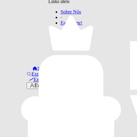
Links úteis
Sobre Nós
·
Faça Parte!
Início
Explorar
Em alta
Entrar