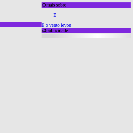
mais sobre
E
E o vento levou
publicidade