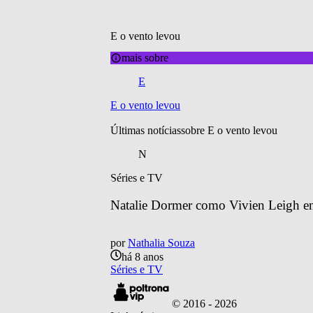
E o vento levou
mais sobre
E
E o vento levou
Últimas notícias
sobre 
E o vento levou
N
Séries e TV
Natalie Dormer como Vivien Leigh em
por
Nathalia Souza
há 8 anos
Séries e TV
© 2016 -
2026