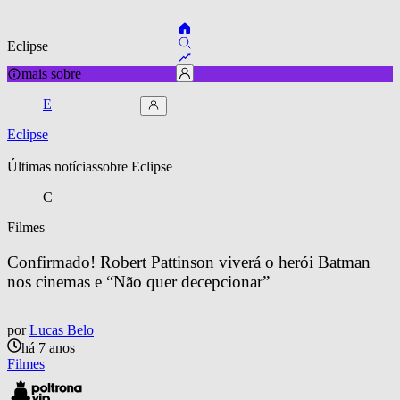
Eclipse
mais sobre
E
Eclipse
Últimas notícias
sobre 
Eclipse
C
Filmes
Confirmado! Robert Pattinson viverá o herói Batman 
nos cinemas e “Não quer decepcionar”
por
Lucas Belo
há 7 anos
Filmes