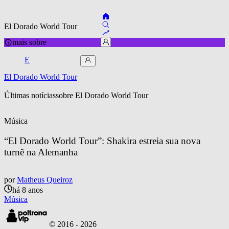
El Dorado World Tour
mais sobre
E
El Dorado World Tour
Últimas notícias
sobre 
El Dorado World Tour
Música
“El Dorado World Tour”: Shakira estreia sua nova 
turnê na Alemanha
por
Matheus Queiroz
há 8 anos
Música
© 2016 -
2026