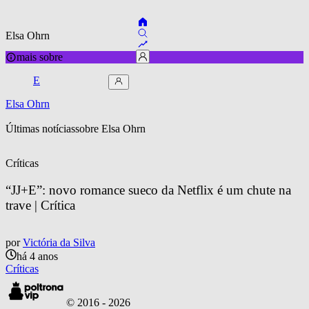
Elsa Ohrn
mais sobre
E
Elsa Ohrn
Últimas notícias
sobre 
Elsa Ohrn
Críticas
“JJ+E”: novo romance sueco da Netflix é um chute na 
trave | Crítica
por
Victória da Silva
há 4 anos
Críticas
© 2016 -
2026