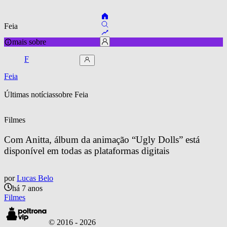
Feia
mais sobre
F
Feia
Últimas notícias
sobre 
Feia
Filmes
Com Anitta, álbum da animação “Ugly Dolls” está 
disponível em todas as plataformas digitais
por
Lucas Belo
há 7 anos
Filmes
© 2016 -
2026