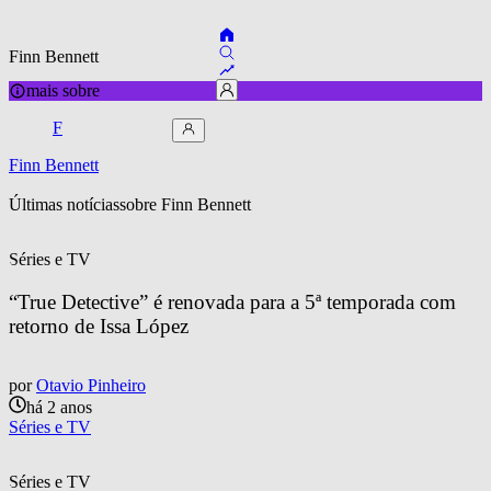
Finn Bennett
mais sobre
F
Finn Bennett
Últimas notícias
sobre 
Finn Bennett
Séries e TV
“True Detective” é renovada para a 5ª temporada com 
retorno de Issa López
por
Otavio Pinheiro
há 2 anos
Séries e TV
Séries e TV