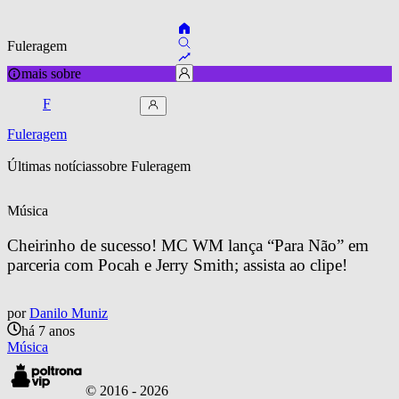
Fuleragem
mais sobre
F
Fuleragem
Últimas notícias
sobre 
Fuleragem
Música
Cheirinho de sucesso! MC WM lança “Para Não” em 
parceria com Pocah e Jerry Smith; assista ao clipe!
por
Danilo Muniz
há 7 anos
Música
© 2016 -
2026